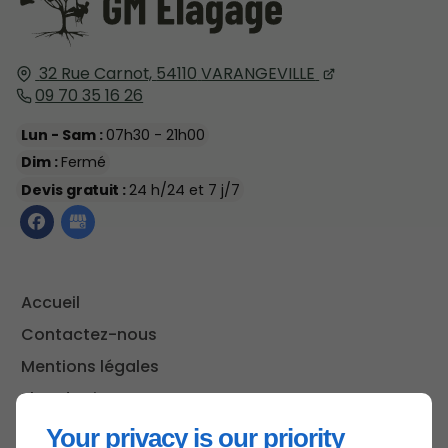
32 Rue Carnot,
54110
VARANGEVILLE
09 70 35 16 26
Lun - Sam :
07h30 - 21h00
Dim :
Fermé
Devis gratuit :
24 h/24 et 7 j/7
Accueil
Contactez-nous
Mentions légales
Plan du site
Your privacy is our priority