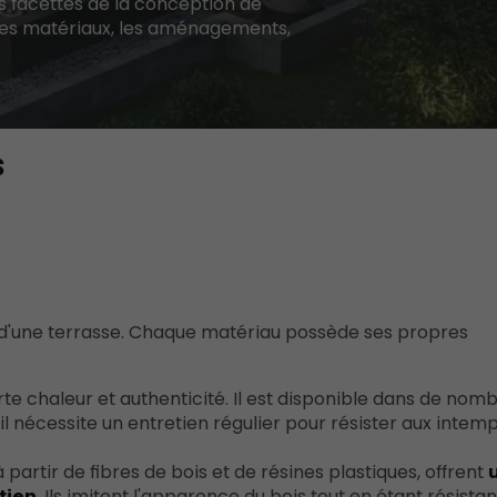
es facettes de la conception de
 les matériaux, les aménagements,
s
n d'une terrasse. Chaque matériau possède ses propres
rte chaleur et authenticité. Il est disponible dans de nom
, il nécessite un entretien régulier pour résister aux intemp
partir de fibres de bois et de résines plastiques, offrent
tien
. Ils imitent l'apparence du bois tout en étant résista