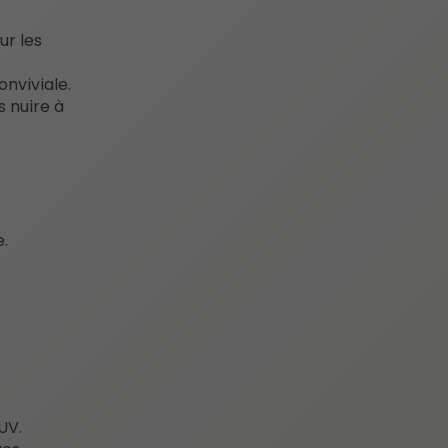
ur les
nviviale.
s nuire à
.
UV.