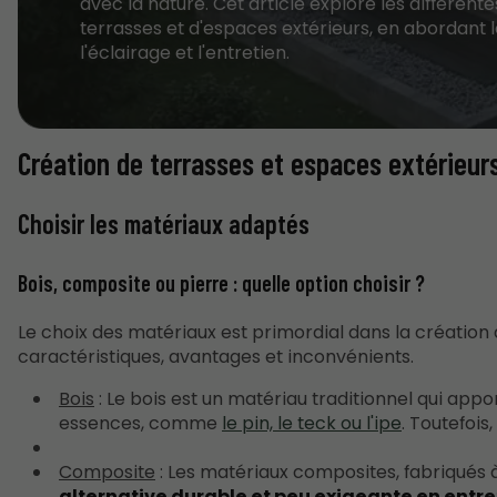
avec la nature. Cet article explore les différent
terrasses et d'espaces extérieurs, en abordant
l'éclairage et l'entretien.
Création de terrasses et espaces extérieur
Choisir les matériaux adaptés
Bois, composite ou pierre : quelle option choisir ?
Le choix des matériaux est primordial dans la créatio
caractéristiques, avantages et inconvénients.
Bois
: Le bois est un matériau traditionnel qui appo
essences, comme
le pin, le teck ou l'ipe
. Toutefois
Composite
: Les matériaux composites, fabriqués à 
alternative durable et peu exigeante en entre