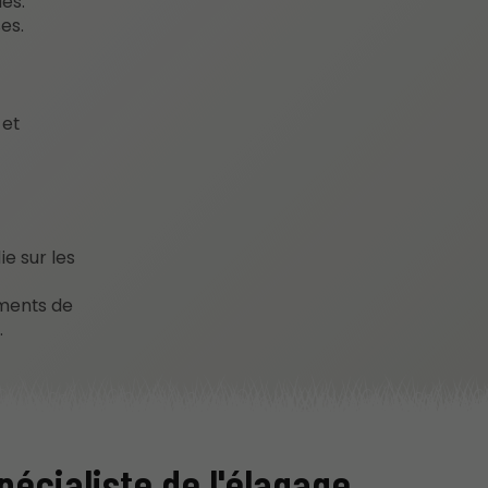
es.
es.
 et
e sur les
oments de
.
pécialiste de l'élagage