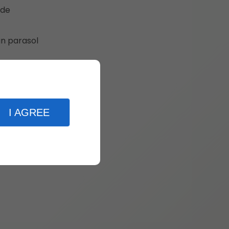
 de
un parasol
Un hamac
aisante.
I AGREE
es sans
space.