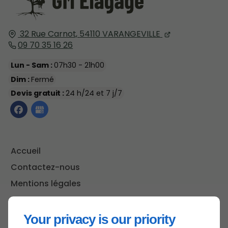
32 Rue Carnot,
54110
VARANGEVILLE
09 70 35 16 26
Lun - Sam :
07h30 - 21h00
Dim :
Fermé
Devis gratuit :
24 h/24 et 7 j/7
Accueil
Contactez-nous
Mentions légales
Plan du site
Your privacy is our priority